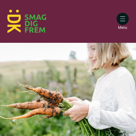
Gå
til
hovedindhold
Menu